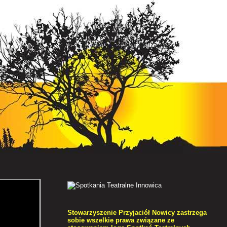
Stowarzyszenie Przyjaciół Nowicy zastrzega
sobie wszelkie prawa związane ze