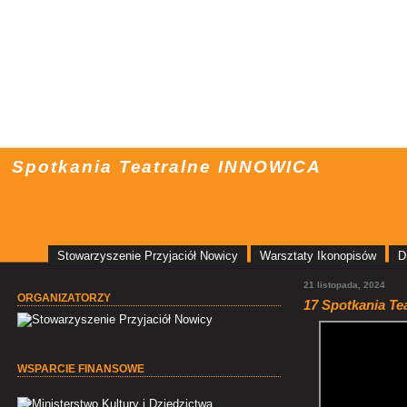
Spotkania Teatralne INNOWICA
Stowarzyszenie Przyjaciół Nowicy
Warsztaty Ikonopisów
D
21 listopada, 2024
ORGANIZATORZY
17 Spotkania Tea
WSPARCIE FINANSOWE