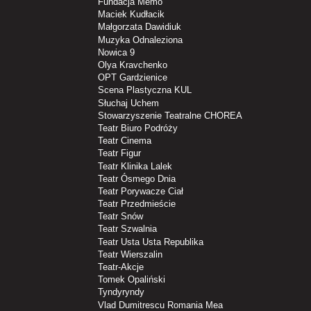
Fundacja Memo
Maciek Kudłacik
Małgorzata Dawidiuk
Muzyka Odnaleziona
Nowica 9
Olya Kravchenko
OPT Gardzienice
Scena Plastyczna KUL
Słuchaj Uchem
Stowarzyszenie Teatralne CHOREA
Teatr Biuro Podróży
Teatr Cinema
Teatr Figur
Teatr Klinika Lalek
Teatr Ósmego Dnia
Teatr Porywacze Ciał
Teatr Przedmieście
Teatr Snów
Teatr Szwalnia
Teatr Usta Usta Republika
Teatr Wierszalin
Teatr-Akcje
Tomek Opaliński
Tyndyryndy
Vlad Dumitrescu Romania Mea