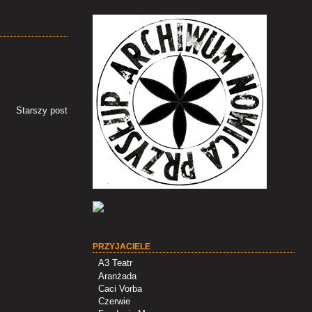
Starszy post
PRZYJACIELE
A3 Teatr
Aranżada
Caci Vorba
Czerwie