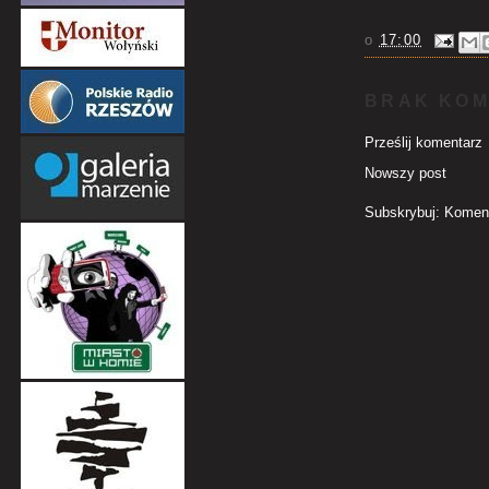
o
17:00
BRAK KOM
Prześlij komentarz
Nowszy post
Subskrybuj:
Koment